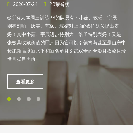
PB荣誉榜
2026-07-15
P
PB的队员有：小茹、歆瑶、宇辰、
@所有人本周一训练PB
硕、琮媗对上面的8位队员提出表
7分钟！进步巨大，特
进步特别大，给予特别表扬！又是一
翠绿无边你笔直的树干
片因为它可以引领青岛甚至是山东中
将力量向着苍穹舒展乾
新名单且文武双全的合影且收藏且珍
马!加油、孩子们！
查看更多