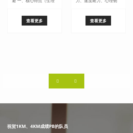
避 一、核心特点（生理
力、速度耐力、心理韧
与运动特征） 1. **能量
性和技术效率要求极高
代谢特点** - 以**ATP···
的运动项目。其训练需
查看更多
查看更多
结合能量···
PB的队员
祝贺12KM成绩PB的队员