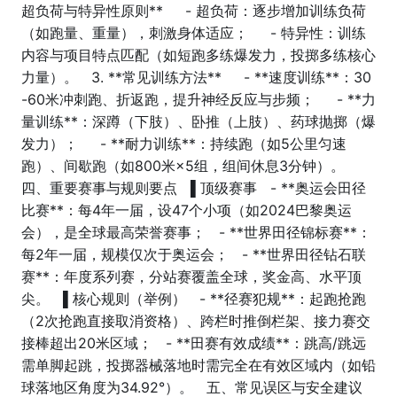
超负荷与特异性原则** - 超负荷：逐步增加训练负荷
（如跑量、重量），刺激身体适应； - 特异性：训练
内容与项目特点匹配（如短跑多练爆发力，投掷多练核心
力量）。 3. **常见训练方法** - **速度训练**：30
-60米冲刺跑、折返跑，提升神经反应与步频； - **力
量训练**：深蹲（下肢）、卧推（上肢）、药球抛掷（爆
发力）； - **耐力训练**：持续跑（如5公里匀速
跑）、间歇跑（如800米×5组，组间休息3分钟）。
四、重要赛事与规则要点 ▌顶级赛事 - **奥运会田径
比赛**：每4年一届，设47个小项（如2024巴黎奥运
会），是全球最高荣誉赛事； - **世界田径锦标赛**：
每2年一届，规模仅次于奥运会； - **世界田径钻石联
赛**：年度系列赛，分站赛覆盖全球，奖金高、水平顶
尖。 ▌核心规则（举例） - **径赛犯规**：起跑抢跑
（2次抢跑直接取消资格）、跨栏时推倒栏架、接力赛交
接棒超出20米区域； - **田赛有效成绩**：跳高/跳远
需单脚起跳，投掷器械落地时需完全在有效区域内（如铅
球落地区角度为34.92°）。 五、常见误区与安全建议