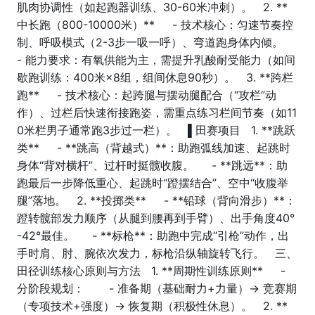
肌肉协调性（如起跑器训练、30-60米冲刺）。 2. **
中长跑（800-10000米）** - 技术核心：匀速节奏控
制、呼吸模式（2-3步一吸一呼）、弯道跑身体内倾。
- 能力要求：有氧供能为主，需提升乳酸耐受能力（如间
歇跑训练：400米×8组，组间休息90秒）。 3. **跨栏
跑** - 技术核心：起跨腿与摆动腿配合（“攻栏”动
作）、过栏后快速衔接跑姿，需重点练习栏间节奏（如11
0米栏男子通常跑3步过一栏）。 ▌田赛项目 1. **跳跃
类** - **跳高（背越式）**：助跑弧线加速、起跳时
身体“背对横杆”、过杆时挺髋收腹。 - **跳远**：助
跑最后一步降低重心、起跳时“蹬摆结合”、空中“收腹举
腿”落地。 2. **投掷类** - **铅球（背向滑步）**：
蹬转髋部发力顺序（从腿到腰再到手臂）、出手角度40°
-42°最佳。 - **标枪**：助跑中完成“引枪”动作，出
手时肩、肘、腕依次发力，标枪沿纵轴旋转飞行。 三、
田径训练核心原则与方法 1. **周期性训练原则** -
分阶段规划： - 准备期（基础耐力+力量）→ 竞赛期
（专项技术+强度）→ 恢复期（积极性休息）。 2. **