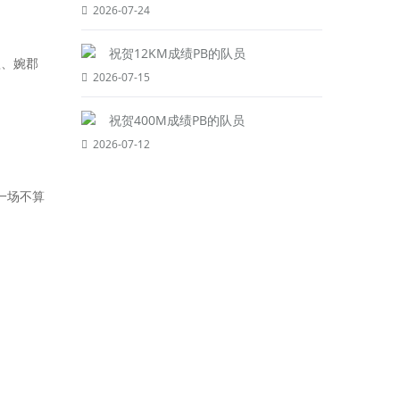
2026-07-24
祝贺12KM成绩PB的队员
媗、婉郡
2026-07-15
祝贺400M成绩PB的队员
2026-07-12
一场不算