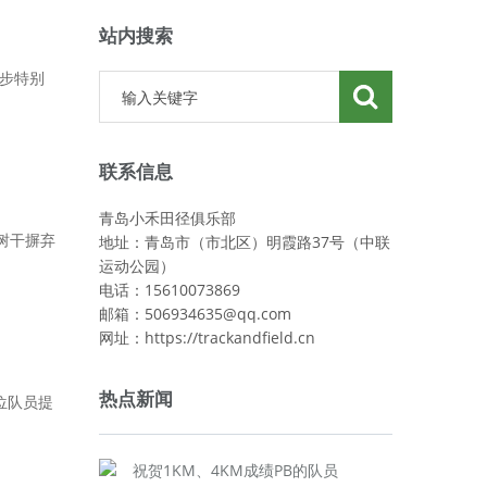
站内搜索
步特别
联系信息
青岛小禾田径俱乐部
树干摒弃
地址：青岛市（市北区）明霞路37号（中联
运动公园）
电话：15610073869
邮箱：506934635@qq.com
网址：https://trackandfield.cn
热点新闻
位队员提
祝贺1KM、4KM成绩PB的队员