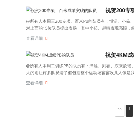
祝贺200
@所有人本周三200专项、百米PB的队员有：博涵、小
对上面的15位队员提出表扬！其中小茹、赵晴表现亮眼，给
查看详细
祝贺4KM成
@所有人本周二训练PB的队员有：泽旭、则睿、东来歆瑶
大的雨让许多队员请了假包括整个运动场寥寥没几人像是我们
查看详细
1
<<